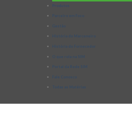
Produtos
Parceiro em Foco
Gestão
História do Marceneiro
História do Fornecedor
O que rola na SIM
Portal da Rede SIM
Fale Conosco
Todas as Matérias